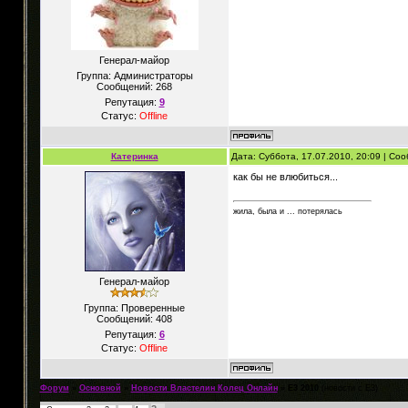
Генерал-майор
Группа: Администраторы
Сообщений:
268
Репутация:
9
Статус:
Offline
Катеринка
Дата: Суббота, 17.07.2010, 20:09 | С
как бы не влюбиться...
жила, была и ... потерялась
Генерал-майор
Группа: Проверенные
Сообщений:
408
Репутация:
6
Статус:
Offline
Форум
»
Основной
»
Новости Властелин Колец Онлайн
»
E3 2010
(новости с Е3)