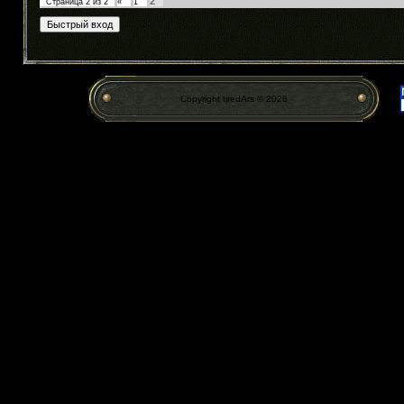
2
Страница
2
из
2
«
1
Copyright tiredArs © 2026