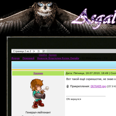
2
Страница
2
из
2
«
1
Модератор форума:
,
tiredArs
Хворин
Форум
»
Основной
»
Новости Властелин Колец Онлайн
»
E3 2010
(новости с Е3)
Хворин
Дата: Пятница, 16.07.2010, 18:49 | С
Вот такой ещё скриншотик, не знаю х
Прикрепления:
0676405.jpg
(157.9 K
ON вернулся
Генерал-лейтенант