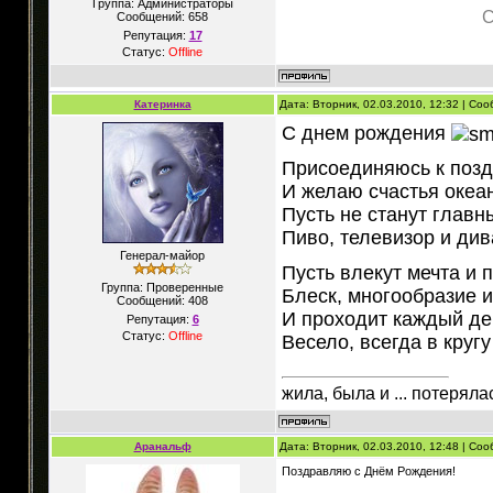
Группа: Администраторы
С
Сообщений:
658
Репутация:
17
Статус:
Offline
Катеринка
Дата: Вторник, 02.03.2010, 12:32 | Со
С днем рождения
Присоединяюсь к поз
И желаю счастья океан
Пусть не станут глав
Пиво, телевизор и див
Генерал-майор
Пусть влекут мечта и 
Группа: Проверенные
Блеск, многообразие 
Сообщений:
408
И проходит каждый де
Репутация:
6
Статус:
Offline
Весело, всегда в кругу
жила, была и ... потеряла
Аранальф
Дата: Вторник, 02.03.2010, 12:48 | Со
Поздравляю с Днём Рождения!