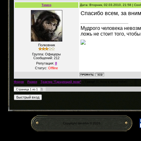
Тимер
Дата: Вторник, 02.03.2010, 21:58 | Со
Спасибо всем, за вни
Мудрого человека невозмо
ложь не стоит того, что
Полковник
Группа: Офицеры
Сообщений:
212
Репутация:
8
Статус:
Offline
Форум
»
Разное
»
Трактир "Гарцующий пони"
»
Тимер!
(С Апом в жизни тебя!)
1
Страница
1
из
1
Copyright tiredArs © 2026