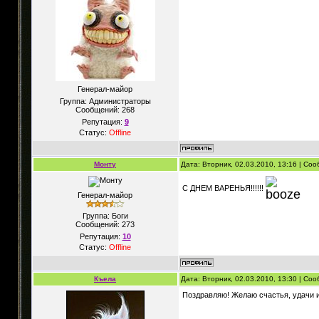
Генерал-майор
Группа: Администраторы
Сообщений:
268
Репутация:
9
Статус:
Offline
Монту
Дата: Вторник, 02.03.2010, 13:16 | Со
C ДНЕМ ВАРЕНЬЯ!!!!!!
Генерал-майор
Группа: Боги
Сообщений:
273
Репутация:
10
Статус:
Offline
Къела
Дата: Вторник, 02.03.2010, 13:30 | Со
Поздравляю! Желаю счастья, удачи и