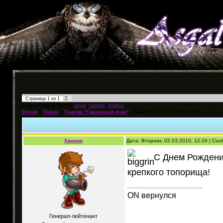
1
Страница
1
из
1
Модератор форума:
,
,
azgot
tiredArs
Redfive
Форум
»
Разное
»
Трактир "Гарцующий пони"
»
Тимер!
(С Апом в жизни тебя!)
Хворин
Дата: Вторник, 02.03.2010, 12:26 | Со
С Днем Рождени
крепкого топорища!
ON вернулся
Генерал-лейтенант