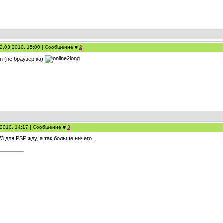
2.03.2010, 15:00 | Сообщение #
2
н (не браузер ка)
.2010, 14:17 | Сообщение #
3
3 для PSP жду, а так больше ничего.