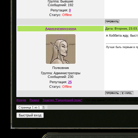
Группа: Бывшие
Сообщений:
192
Репутация:
0
Статус:
Offline
Адансергикрусронд
Дата: Вторник, 23.03
я Хоббита жду, быст
Лучше быть первым в п
Полковник
Группа: Администраторы
Сообщений:
230
Репутация:
25
Статус:
Offline
Форум
»
Разное
»
Трактир "Гарцующий пони"
»
Что мы ждем?
(Фильмы, игры, музыка.
1
Страница
1
из
1