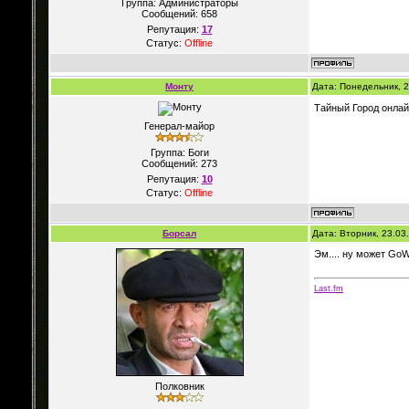
Группа: Администраторы
Сообщений:
658
Репутация:
17
Статус:
Offline
Монту
Дата: Понедельник, 2
Тайный Город онлай
Генерал-майор
Группа: Боги
Сообщений:
273
Репутация:
10
Статус:
Offline
Борсал
Дата: Вторник, 23.03
Эм.... ну может GoW
Last.fm
Полковник