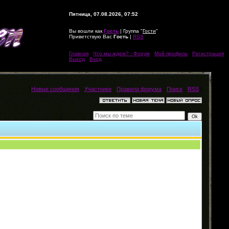
Пятница, 07.08.2026, 07:52
Вы вошли как
Гость
| Группа "
Гости
"
Приветствую Вас
Гость
|
RSS
Главная
|
Что мы ждем? - Форум
|
Мой профиль
|
Регистрация
|
Выход
|
Вход
[
Новые сообщения
·
Участники
·
Правила форума
·
Поиск
·
RSS
]