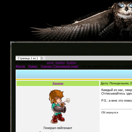
1
Страница
1
из
1
Модератор форума:
,
,
azgot
tiredArs
Redfive
Форум
»
Разное
»
Трактир "Гарцующий пони"
»
Что мы ждем?
(Фильмы, игры, музыка.
Хворин
Дата: Понедельник, 2
Каждый из нас, ожид
Отписывайтесь здесь
P.S.: а мне это пом
ON вернулся
Генерал-лейтенант