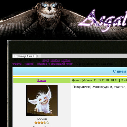
1
Страница
1
из
1
Модератор форума:
,
,
azgot
tiredArs
Redfive
Форум
»
Разное
»
Трактир "Гарцующий пони"
»
С днем рождения, Сашечка)
С днем
Къела
Дата: Суббота, 11.09.2010, 18:45 | Со
Поздравляю) Желаю удачи, счастья,
Богиня