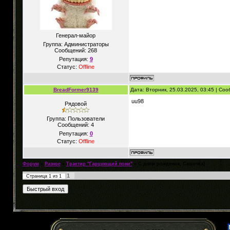
Генерал-майор
Группа: Администраторы
Сообщений:
268
Репутация:
9
Статус:
Offline
BreadFormer9139
Дата: Вторник, 25.03.2025, 03:45 | Со
uu98
Рядовой
Группа: Пользователи
Сообщений:
4
Репутация:
0
Статус:
Offline
Форум
»
Разное
»
Трактир "Гарцующий пони"
»
С днем рождения, Сашечка)
1
Страница
1
из
1