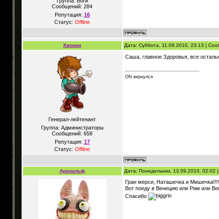
Группа: Боги
Сообщений:
284
Репутация:
16
Статус:
Offline
Хворин
Дата: Суббота, 11.09.2010, 23:13 | Со
Саша, главное Здоровья, все осталь
ON вернулся
Генерал-лейтенант
Группа: Администраторы
Сообщений:
658
Репутация:
17
Статус:
Offline
Аранальф
Дата: Понедельник, 13.09.2010, 02:02
Гран мерси, Наташечка и Мишечка!!!!
Вот поеду в Венецию или Рим или Вен
Спасибо