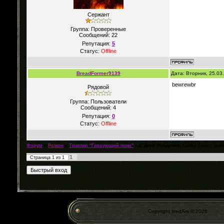
Сержант
Группа: Проверенные
Сообщений:
22
Репутация:
5
Статус:
Offline
BreadFormer9139
Дата: Вторник, 25.03
bewrewbr
Рядовой
Группа: Пользователи
Сообщений:
4
Репутация:
0
Статус:
Offline
Форум
»
Разное
»
Трактир "Гарцующий пони"
»
С Днем Рождения, Lucky
(Грац с дню
1
Страница
1
из
1
Copyright tiredArs © 2026