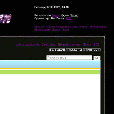
Пятница, 07.08.2026, 16:18
Вы вошли как
Гость
| Группа "
Гости
"
Приветствую Вас
Гость
|
RSS
Главная
|
С Днем Рождения, Lucky - Форум
|
Мой профиль
|
Регистрация
|
Выход
|
Вход
[
Новые сообщения
·
Участники
·
Правила форума
·
Поиск
·
RSS
]