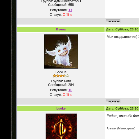
Группа: Администраторы
Сообщений:
658
Репутация:
17
Статус:
Offline
Къела
Дата: Суббота, 23.10
Мои поздравления) 
Богиня
Группа: Боги
Сообщений:
284
Репутация:
16
Статус:
Offline
Lucky
Дата: Суббота, 23.10
Ребят, спасибо бол
Алвеан (Менестрель)