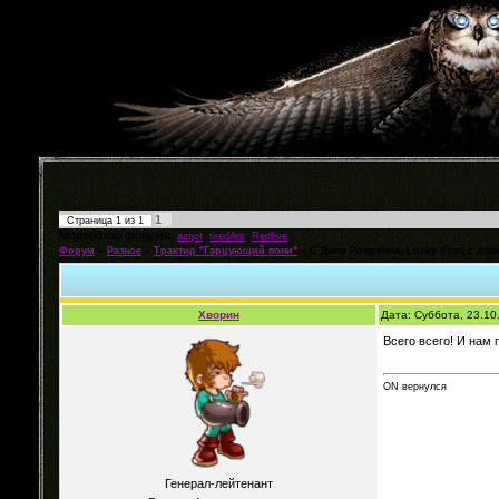
1
Страница
1
из
1
Модератор форума:
,
,
azgot
tiredArs
Redfive
Форум
»
Разное
»
Трактир "Гарцующий пони"
»
С Днем Рождения, Lucky
(Грац с дню
Хворин
Дата: Суббота, 23.10
Всего всего! И нам
ON вернулся
Генерал-лейтенант