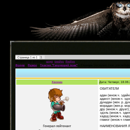
1
Страница
1
из
1
Модератор форума:
,
,
azgot
tiredArs
Redfive
Форум
»
Разное
»
Трактир "Гарцующий пони"
»
Словарь
(несколько слов, для любите
Хворин
Дата: Четверг, 18.06
ОБИТАТЕЛИ
адан (множ.ч. эдай
аданэт (множ.ч. эд
дунадан (жен. р. ду
морадан (жен.р. мо
дру (множ.ч. друат)
эдэль (множ.ч. эди
хадод (множ.ч. хад
гламог (множ.ч глам
Генерал-лейтенант
НАИМЕНОВАНИЯ Л