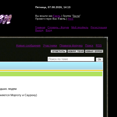
Пятница, 07.08.2026, 14:13
Вы вошли как
Гость
| Группа "
Гости
"
Приветствую Вас
Гость
|
RSS
Главная
|
Словарь - Форум
|
Мой профиль
|
Регистрация
|
Выход
|
Вход
[
Новые сообщения
·
Участники
·
Правила форума
·
Поиск
·
RSS
]
ладших людям
оняется Морготу и Саурону)