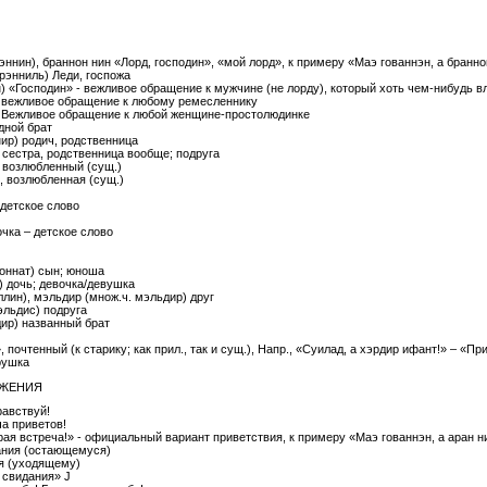
эннин), браннон нин «Лорд, господин», «мой лорд», к примеру «Маэ гованнэн, а бранн
рэнниль) Леди, госпожа
н) «Господин» - вежливое обращение к мужчине (не лорду), который хоть чем-нибудь в
- вежливое обращение к любому ремесленнику
- Вежливое обращение к любой женщине-простолюдинке
одной брат
нир) родич, родственница
ь) сестра, родственница вообще; подруга
 возлюбленный (сущ.)
 возлюбленная (сущ.)
 детское слово
чка – детское слово
ионнат) сын; юноша
) дочь; девочка/девушка
лин), мэльдир (множ.ч. мэльдир) друг
эльдис) подруга
дир) названный брат
 почтенный (к старику; как прил., так и сущ.), Напр., «Суилад, а хэрдир ифант!» – «Пр
рушка
АЖЕНИЯ
равствуй!
а приветов!
ая встреча!» - официальный вариант приветствия, к примеру «Маэ гованнэн, а аран ни
ания (остающемуся)
я (уходящему)
 свидания» J