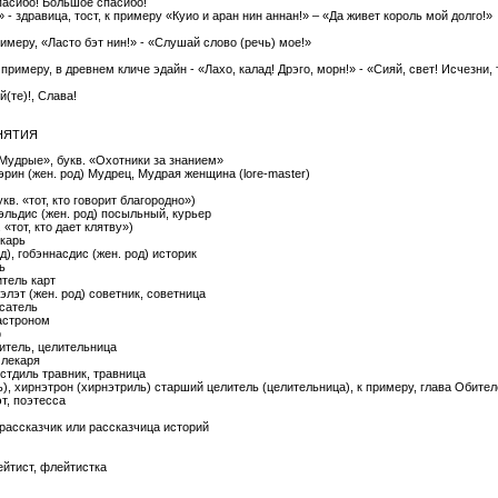
пасибо! Большое спасибо!
» - здравица, тост, к примеру «Куио и аран нин аннан!» – «Да живет король мой долго!»
имеру, «Ласто бэт нин!» - «Слушай слово (речь) мое!»
 примеру, в древнем кличе эдайн - «Лахо, калад! Дрэго, морн!» - «Сияй, свет! Исчезни,
(те)!, Слава!
НЯТИЯ
Мудрые», букв. «Охотники за знанием»
тэрин (жен. род) Мудрец, Мудрая женщина (lore-master)
кв. «тот, кто говорит благородно»)
кэльдис (жен. род) посыльный, курьер
 «тот, кто дает клятву»)
карь
д), гобэннасдис (жен. род) историк
ь
тель карт
аэлэт (жен. род) советник, советница
исатель
 астроном
ф
литель, целительница
 лекаря
стдиль травник, травница
), хирнэтрон (хирнэтриль) старший целитель (целительница), к примеру, глава Обител
эт, поэтесса
 рассказчик или рассказчица историй
йтист, флейтистка