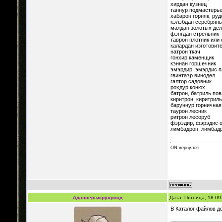
хирдан кузнец
таннур подмастерье
хабарон горняк, руд
кэлэбдан серебряны
малдан золотых дел
фэнгдан стрельник
таврон плотник или
калардан изготовит
натрон ткач
гонхир каменщик
кэннан горшечник
эмэрдир, эмэрдис п
гвинтаэр винодел
галтор садовник
рохдур конюх
батрон, батриль пов
киритрон, киритриль
баруннур горничная
таурон лесник
ритрон лесоруб
фэрэдир, фэрэдис о
лимбадрон, лимбадр
ON вернулся
Адансергикрусронд
Дата: Пятница, 18.09
В Каталог файлов до