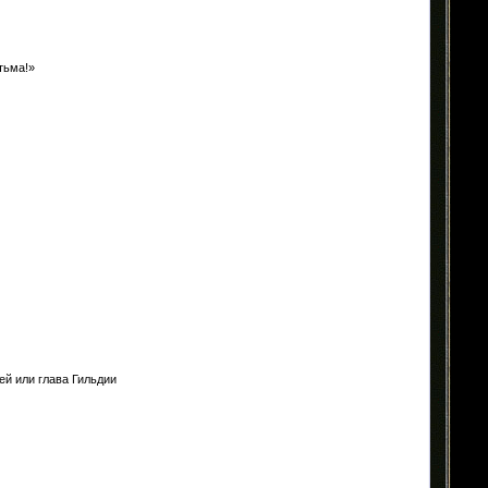
 тьма!»
ей или глава Гильдии