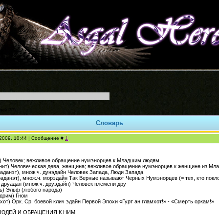
лей РП)
Словарь
.2009, 10:44 | Сообщение #
1
н) Человек; вежливое обращение нумэнорцев к Младшим людям.
энит) Человеческая дева, женщина; вежливое обращение нумэнорцев к женщине из М
наданэт), множ.ч. дунэдайн Человек Запада, Люди Запада
раданэт), множ.ч. морэдайн Так Верные называют Черных Нумэнорцев (= тех, кто покл
; друадан (множ.ч. друэдайн) Человек племени дру
ль) Эльф (любого народа)
одрим) Гном
хот) Орк. Ср. боевой клич эдайн Первой Эпохи «Гурт ан гламхот!» - «Смерть оркам!»
ЮДЕЙ И ОБРАЩЕНИЯ К НИМ