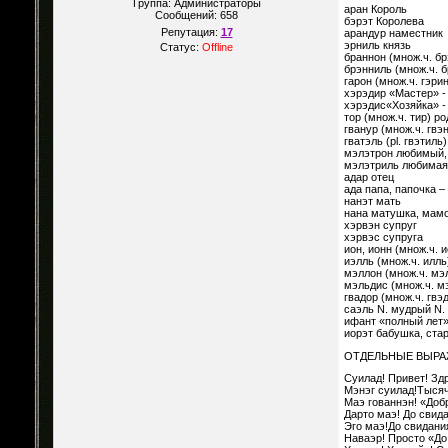
Группа: Администраторы
аран Король
Сообщений:
658
бэрэт Королева
Репутация:
17
арандур наместник
эрниль князь
Статус:
Offline
браннон (множ.ч. бр
брэнниль (множ.ч. б
гарон (множ.ч. гэри
хэрэдир «Мастер» 
хэрэдис«Хозяйка» 
тор (множ.ч. тир) р
гванур (множ.ч. гвэ
гватэль (pl. гвэтил
мэлэтрон любимый,
мэлэтриль любимая,
адар отец
ада папа, папочка –
нанэт мать
нана матушка, мамо
хэрвэн супруг
хэрвэс супруга
ион, ионн (множ.ч. 
иэлль (множ.ч. илль
мэллон (множ.ч. мэл
мэльдис (множ.ч. м
гвадор (множ.ч. гвэ
саэль N. мудрый N.
ифант «полный лет»,
иорэт бабушка, ста
ОТДЕЛЬНЫЕ ВЫР
Суилад! Привет! Зд
Мэнэг суилад!Тысяч
Маэ гованнэн! «Добр
Дарто маэ! До свид
Эго маэ!До свидани
Наваэр! Просто «До