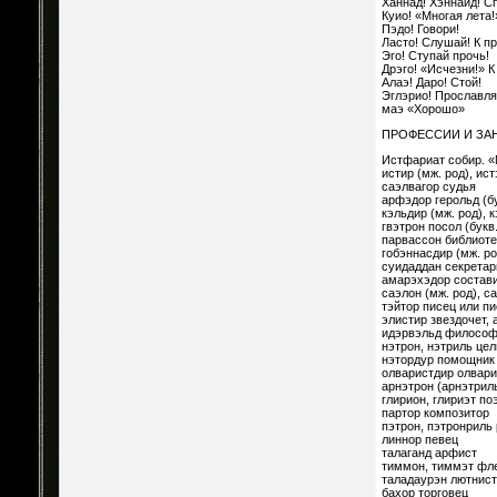
Ханнад! Хэннайд! С
Куио! «Многая лета!
Пэдо! Говори!
Ласто! Слушай! К пр
Эго! Ступай прочь!
Дрэго! «Исчезни!» К
Алаэ! Даро! Стой!
Эглэрио! Прославляй
маэ «Хорошо»
ПРОФЕССИИ И ЗА
Истфариат собир. «
истир (мж. род), ис
саэлвагор судья
арфэдор герольд (бу
кэльдир (мж. род), 
гвэтрон посол (букв.
парвассон библиоте
гобэннасдир (мж. ро
суидаддан секретар
амарэхэдор состави
саэлон (мж. род), с
тэйтор писец или п
элистир звездочет,
идэрвэльд филосо
нэтрон, нэтриль це
нэтордур помощник
олваристдир олвари
арнэтрон (арнэтриль
глирион, глириэт по
партор композитор
пэтрон, пэтронриль
линнор певец
талаганд арфист
тиммон, тиммэт фле
таладаурэн лютнист
бахор торговец