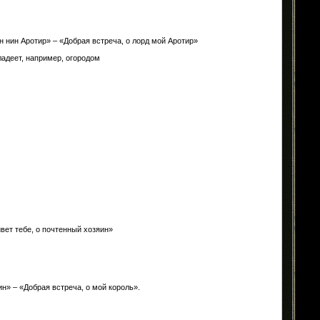
он нин Аротир» – «Добрая встреча, о лорд мой Аротир»
ладеет, например, огородом
ивет тебе, о почтенный хозяин»
н» – «Добрая встреча, о мой король».