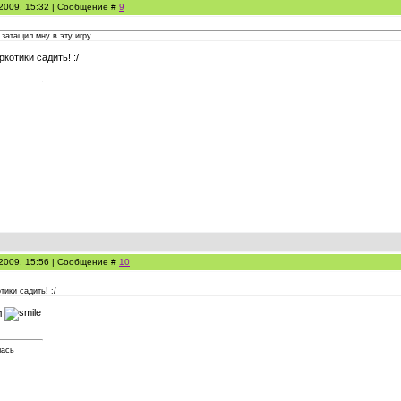
.2009, 15:32 | Сообщение #
9
 затащил мну в эту игру
ркотики садить! :/
.2009, 15:56 | Сообщение #
10
тики садить! :/
л
лась