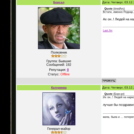
Борсал
Дата: Четверг, 03.12
Quote
(
tiredArs
)
Кстати, именно Реднар,
Ах он..! Людей на на
Last.fm
Полковник
Группа: Бывшие
Сообщений:
192
Репутация:
0
Статус:
Offline
Катеринка
Дата: Четверг, 03.12
Quote
(
Борсал
)
Ах он..! Людей на нарко
лучше бы поздрави
жила, была и ... потеря
Генерал-майор