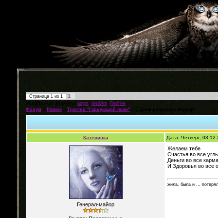
1
Страница
1
из
1
Модератор форума:
,
,
azgot
tiredArs
Redfive
Форум
»
Разное
»
Трактир "Гарцующий пони"
»
С днем рождение, Реднар!
Катеринка
Дата: Четверг, 03.12
Желаем тебе
Счастья во все углы
Деньги во все карм
И Здоровья во все о
жила, была и ... потеря
Генерал-майор