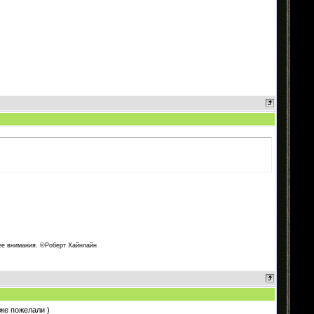
нее внимания. ©Роберт Хайнлайн
же пожелали )