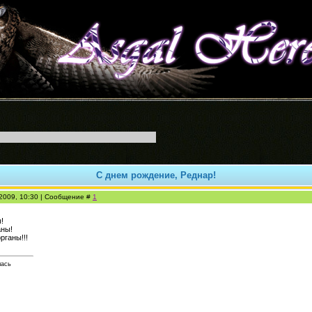
С днем рождение, Реднар!
.2009, 10:30 | Сообщение #
1
!
аны!
рганы!!!
лась