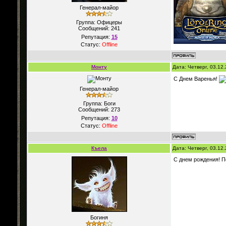
Генерал-майор
Группа: Офицеры
Сообщений:
241
Репутация:
15
Статус:
Offline
Монту
Дата: Четверг, 03.12
С Днем Варенья!
Генерал-майор
Группа: Боги
Сообщений:
273
Репутация:
10
Статус:
Offline
Къела
Дата: Четверг, 03.12
С днем рождения! П
Богиня