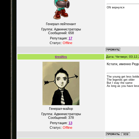
ON вернулся
Генерал-лейтенант
Группа: Администраторы
Сообщений:
658
Репутация:
17
Статус:
Offline
tiredArs
Дата: Четверг, 03.12
Кстати, именно Ред
The young get less bolde
The legends get older
But I stay the same
As long as you have less
Генерал-майор
Группа: Администраторы
Сообщений:
378
Репутация:
13
Статус:
Offline