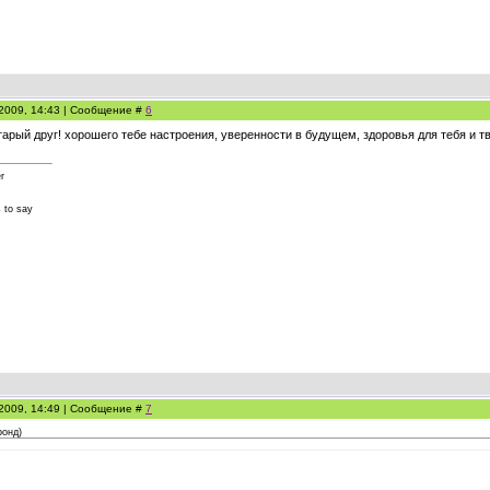
.2009, 14:43 | Сообщение #
6
арый друг! хорошего тебе настроения, уверенности в будущем, здоровья для тебя и тв
r
 to say
.2009, 14:49 | Сообщение #
7
ронд
)