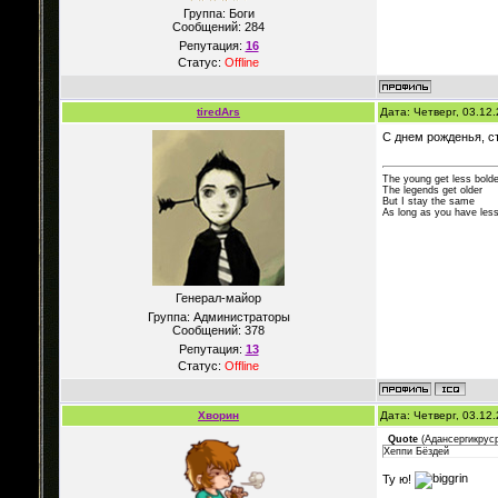
Группа: Боги
Сообщений:
284
Репутация:
16
Статус:
Offline
tiredArs
Дата: Четверг, 03.12
С днем рожденья, ст
The young get less bolde
The legends get older
But I stay the same
As long as you have less
Генерал-майор
Группа: Администраторы
Сообщений:
378
Репутация:
13
Статус:
Offline
Хворин
Дата: Четверг, 03.12
Quote
(
Адансергикрус
Хеппи Бёздей
Ту ю!