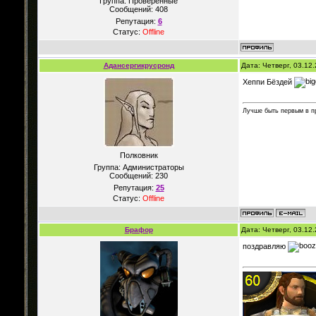
Группа: Проверенные
Сообщений:
408
Репутация:
6
Статус:
Offline
Адансергикрусронд
Дата: Четверг, 03.12
Хеппи Бёздей
Лучше быть первым в п
Полковник
Группа: Администраторы
Сообщений:
230
Репутация:
25
Статус:
Offline
Брафор
Дата: Четверг, 03.12
поздравляю