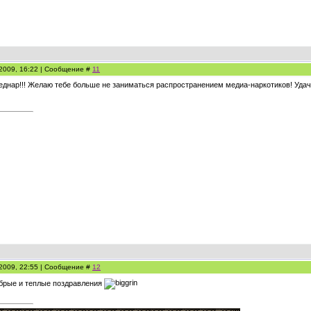
.2009, 16:22 | Сообщение #
11
еднар!!! Желаю тебе больше не заниматься распространением медиа-наркотиков! Удачи
.2009, 22:55 | Сообщение #
12
брые и теплые поздравления