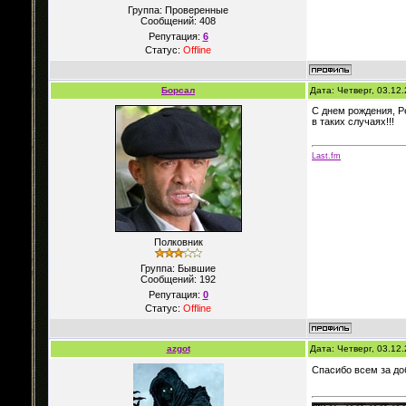
Группа: Проверенные
Сообщений:
408
Репутация:
6
Статус:
Offline
Борсал
Дата: Четверг, 03.12
С днем рождения, Р
в таких случаях!!!
Last.fm
Полковник
Группа: Бывшие
Сообщений:
192
Репутация:
0
Статус:
Offline
azgot
Дата: Четверг, 03.12
Спасибо всем за до