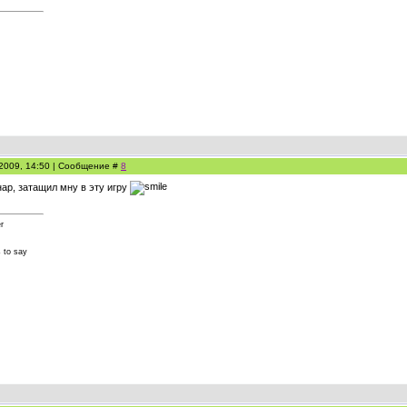
.2009, 14:50 | Сообщение #
8
нар, затащил мну в эту игру
r
 to say