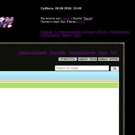
Суббота, 08.08.2026, 10:49
Вы вошли как
Гость
| Группа "
Гости
"
Приветствую Вас
Гость
|
RSS
Главная
|
С днем рождение, Реднар! - Форум
|
Мой профиль
|
Регистрация
|
Выход
|
Вход
[
Новые сообщения
·
Участники
·
Правила форума
·
Поиск
·
RSS
]