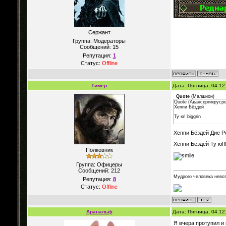
Сержант
Группа: Модераторы
Сообщений:
15
Репутация:
1
Статус:
Offline
Тимер
Дата: Пятница, 04.12
Quote
(
Малшион
)
Quote (Адансергикрусро
Хеппи Бёздей
Ту ю! biggrin
Хеппи Бёздей Дие Ре
Хеппи Бёздей Ту ю!!
Полковник
Группа: Офицеры
Сообщений:
212
Мудрого человека невоз
Репутация:
8
Статус:
Offline
Аранальф
Дата: Пятница, 04.12
Я вчера протупил и 