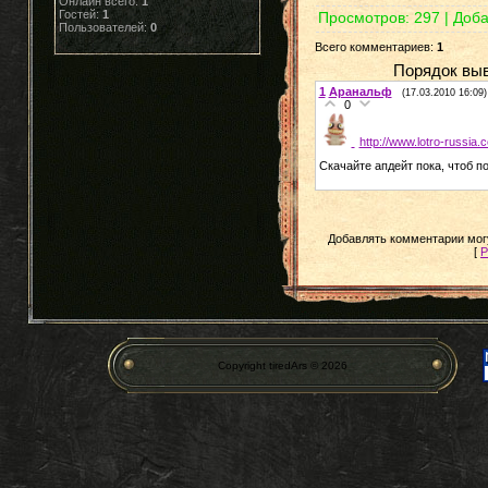
Онлайн всего:
1
Гостей:
1
Просмотров
: 297 |
Доба
Пользователей:
0
Всего комментариев
:
1
Порядок выв
1
Аранальф
(17.03.2010 16:09)
0
http://www.lotro-russia.c
Скачайте апдейт пока, чтоб п
Добавлять комментарии могу
[
Р
Copyright tiredArs © 2026