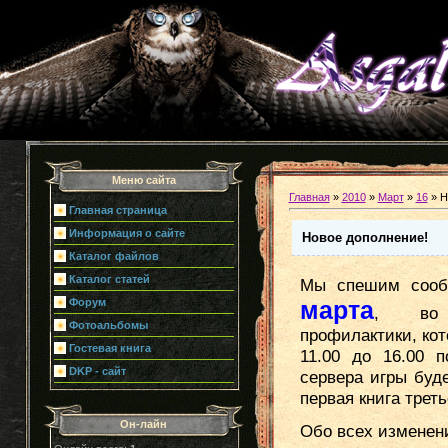
Меню сайта
Главная
»
2010
»
Март
»
16
» Н
Главная страница
Информация о сайте
Новое дополнение!
Каталог файлов
Каталог статей
Мы спешим сооб
Форум
марта
, во 
Фотоальбомы
профилактики, кот
Гостевая книга
11.00 до 16.00 
DKP - сайт
сервера игры буд
первая книга треть
Он-лайн
Обо всех изменен