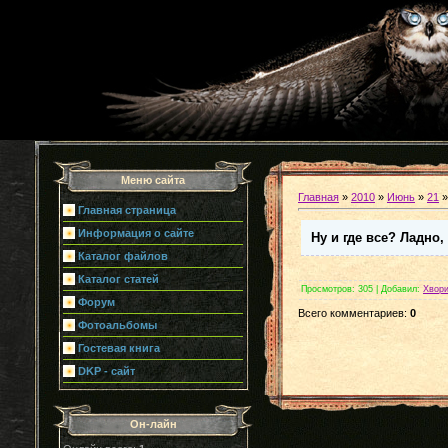
Меню сайта
Главная
»
2010
»
Июнь
»
21
»
Главная страница
Информация о сайте
Ну и где все? Ладно,
Каталог файлов
Каталог статей
Просмотров
: 305 |
Добавил
:
Хвор
Форум
Всего комментариев
:
0
Фотоальбомы
Гостевая книга
DKP - сайт
Он-лайн