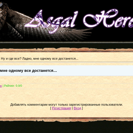
 Ну и где все? Ладно, мне одному все достанется...
 мне одному все достанется...
ин
|
Рейтинг
: 0.0/0
Добавлять комментарии могут только зарегистрированные пользователи.
[
Регистрация
|
Вход
]