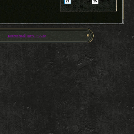
21
22
23
24
25
26
27
28
29
30
Бесплатный хостинг
uCoz