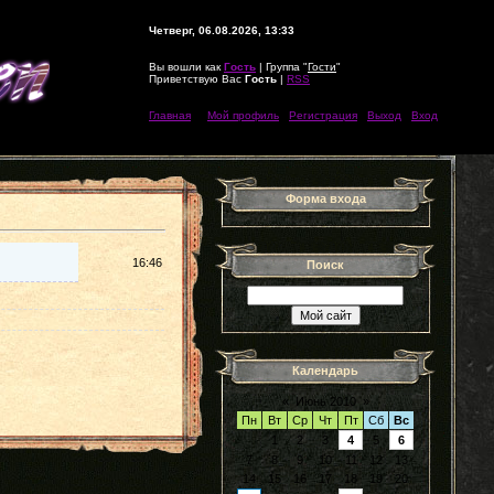
Четверг, 06.08.2026, 13:33
Вы вошли как
Гость
| Группа "
Гости
"
Приветствую Вас
Гость
|
RSS
Главная
|
|
Мой профиль
|
Регистрация
|
Выход
|
Вход
Форма входа
16:46
Поиск
Календарь
«
Июнь 2010
»
Пн
Вт
Ср
Чт
Пт
Сб
Вс
1
2
3
4
5
6
7
8
9
10
11
12
13
14
15
16
17
18
19
20