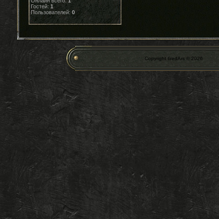
Онлайн всего:
1
Гостей:
1
Пользователей:
0
Copyright tiredArs © 2026