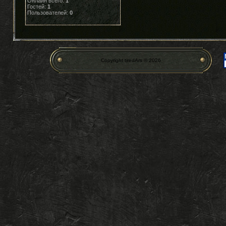
Онлайн всего:
1
Гостей:
1
Пользователей:
0
Copyright tiredArs © 2026