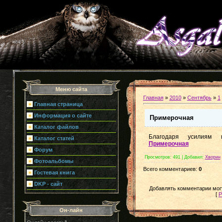
Меню сайта
Главная
»
2010
»
Сентябрь
»
1
Главная страница
Информация о сайте
Примерочная
Каталог файлов
Благодаря усилиям н
Каталог статей
Примерочная
Форум
Просмотров
: 491 |
Добавил
:
Хворин
Фотоальбомы
Всего комментариев
:
0
Гостевая книга
DKP - сайт
Добавлять комментарии могу
[
Р
Он-лайн