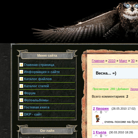
Меню сайта
Главная
»
2010
»
Март
»
30
» 
Главная страница
Информация о сайте
Весна... =)
Каталог файлов
Каталог статей
Просмотров
: 289 |
Добавил
:
Хвор
Форум
Всего комментариев
:
2
Фотоальбомы
Гостевая книга
2
Хворин
(28.05.2010 17:02)
0
DKP - сайт
очень похоже на бух
Он-лайн
1
Къела
(30.03.2010 18:29)
0