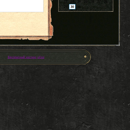
22
23
24
25
26
27
28
29
30
31
Бесплатный хостинг
uCoz