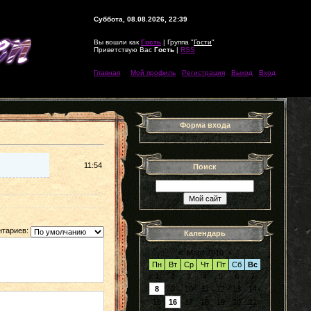
Суббота, 08.08.2026, 22:39
Вы вошли как
Гость
| Группа "
Гости
"
Приветствую Вас
Гость
|
RSS
Главная
|
|
Мой профиль
|
Регистрация
|
Выход
|
Вход
Форма входа
11:54
Поиск
тариев:
Календарь
«
Март 2010
»
Пн
Вт
Ср
Чт
Пт
Сб
Вс
1
2
3
4
5
6
7
8
9
10
11
12
13
14
15
16
17
18
19
20
21