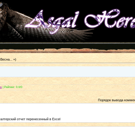
Весна... =)
ин
|
Рейтинг
: 0.0/0
Порядок вывода коммен
галтерский отчет перенесенный в Excel