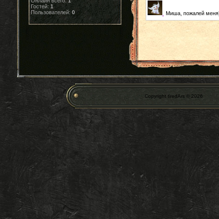
Онлайн всего:
1
Гостей:
1
Пользователей:
0
Миша, пожалей меня)
Copyright tiredArs © 2026