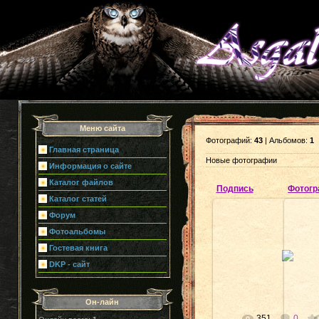
Меню сайта
Фотографий:
43
| Альбомов:
1
Главная страница
Новые фотографии
Информация о сайте
Каталог файлов
Подпись
Фотогр
Каталог статей
Форум
Фотоальбомы
24.06.2011
Гостевая книга
DKP - сайт
Эльвелон
Он-лайн
351
0