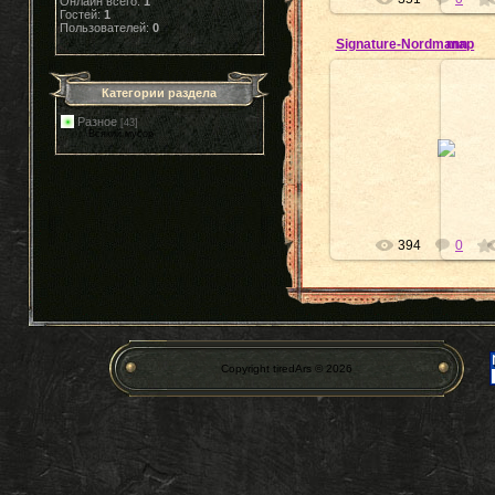
Онлайн всего:
1
Гостей:
1
Пользователей:
0
Signature-Nordmann
map
Категории раздела
Разное
[43]
03.11.2009
Всякий мусор
Nordmann
394
0
Copyright tiredArs © 2026