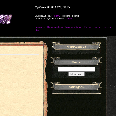
Суббота, 08.08.2026, 08:35
Вы вошли как
Гость
| Группа "
Гости
"
Приветствую Вас
Гость
|
RSS
Главная
|
Фотоальбом
|
Мой профиль
|
Регистрация
|
Выход
|
Вход
Форма входа
Поиск
Календарь