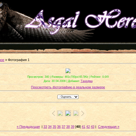
ное
» Фотография 1
Просмотров
: 340 |
Размеры
: 461x700px/45.5Kb |
Рейтинг
: 0.0/0
Дата
: 30.04.2009 |
Добавил
:
Танюфка
Просмотреть фотографию в реальном размере
« Предыдущая
|
33
34
35
36
37
38
39
[
40
]
41
42
43
|
Следующая »