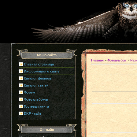
Меню сайта
Главная
»
Фотоальбом
»
Раз
Главная страница
Информация о сайте
Каталог файлов
Каталог статей
Форум
Фотоальбомы
Гостевая книга
DKP - сайт
Он-лайн