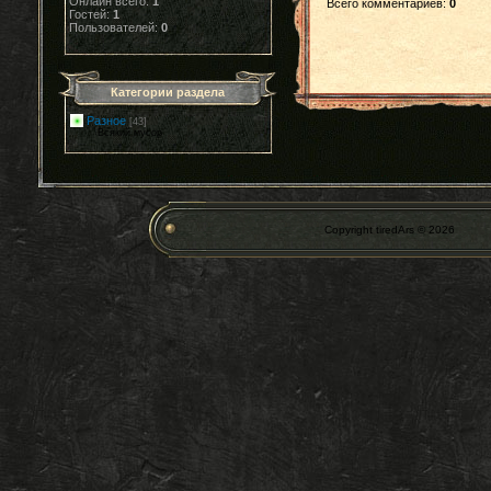
Онлайн всего:
1
Всего комментариев
:
0
Гостей:
1
Пользователей:
0
Категории раздела
Разное
[43]
Всякий мусор
Copyright tiredArs © 2026