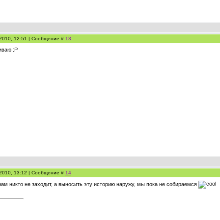
.2010, 12:51 | Сообщение #
13
иваю :Р
.2010, 13:12 | Сообщение #
14
к нам никто не заходит, а выносить эту историю наружу, мы пока не собираемся