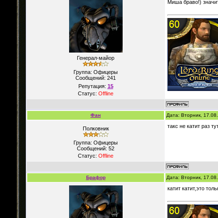
Миша браво!) значи
Генерал-майор
Группа: Офицеры
Сообщений:
241
Репутация:
15
Статус:
Offline
Фан
Дата: Вторник, 17.08
такс не катит раз тут
Полковник
Группа: Офицеры
Сообщений:
52
Статус:
Offline
Брафор
Дата: Вторник, 17.08
катит катит,это тол