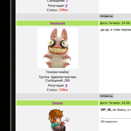
Сообщений:
2
Репутация:
0
Статус:
Offline
Аранальф
Дата: Четверг, 19.08
да-да, я тоже переж
Генерал-майор
Группа: Администраторы
Сообщений:
268
Репутация:
9
Статус:
Offline
Хворин
Дата: Четверг, 19.08
VIP_46
, не боись, 
ON вернулся