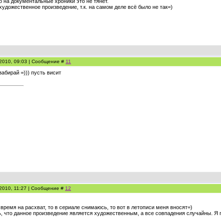
о на документальные хроники это не тянет.
удожественное произведение, т.к. на самом деле всё было не так=)
.2010, 09:03 | Сообщение #
11
забирай =))) пусть висит
.2010, 11:27 | Сообщение #
12
 время на расхват, то в сериале снимаюсь, то вот в летописи меня вносят=)
, что данное произведение является художественным, а все совпадения случайны. Я п