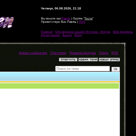
Четверг, 06.08.2026, 21:18
Вы вошли как
Гость
| Группа "
Гости
"
Приветствую Вас
Гость
|
RSS
Главная
|
Обсуждение нашей Истории - Форум
|
Мой профиль
|
Регистрация
|
Выход
|
Вход
[
Новые сообщения
·
Участники
·
Правила форума
·
Поиск
·
RSS
]