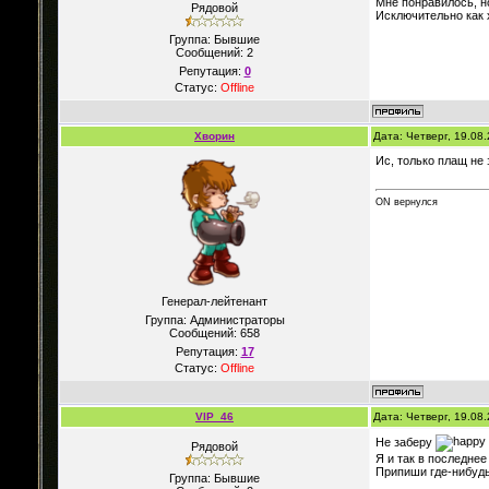
Мне понравилось, н
Рядовой
Исключительно как х
Группа: Бывшие
Сообщений:
2
Репутация:
0
Статус:
Offline
Хворин
Дата: Четверг, 19.08
Ис, только плащ не 
ON вернулся
Генерал-лейтенант
Группа: Администраторы
Сообщений:
658
Репутация:
17
Статус:
Offline
VIP_46
Дата: Четверг, 19.08
Не заберу
Рядовой
Я и так в последнее
Припиши где-нибудь
Группа: Бывшие