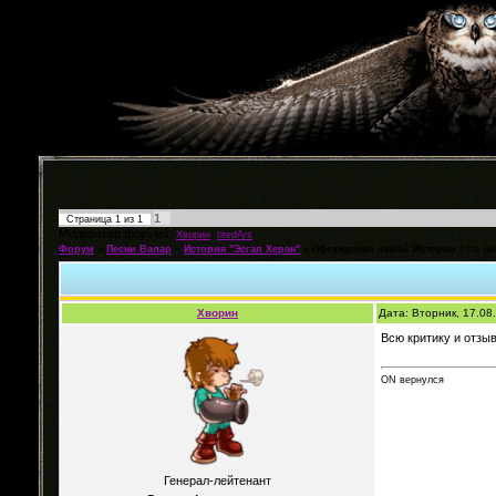
1
Страница
1
из
1
Модератор форума:
,
Хворин
tiredArs
Форум
»
Песни Валар
»
История "Эсгал Херэн"
»
Обсуждение нашей Истории
(Что мы
Хворин
Дата: Вторник, 17.08
Всю критику и отзы
ON вернулся
Генерал-лейтенант