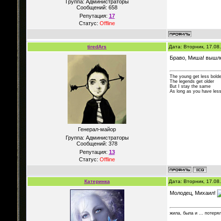
Группа: Администраторы
Сообщений:
658
Репутация:
17
Статус:
Offline
tiredArs
Дата: Вторник, 17.08
Браво, Миша! вышло
The young get less bolde
The legends get older
But I stay the same
As long as you have less
Генерал-майор
Группа: Администраторы
Сообщений:
378
Репутация:
13
Статус:
Offline
Катеринка
Дата: Вторник, 17.08
Молодец, Михаил!
жила, была и ... потеря