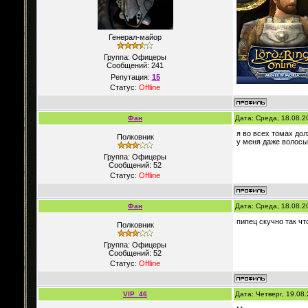
Генерал-майор
Группа: Офицеры
Сообщений:
241
Репутация:
15
Статус:
Offline
Фан
Дата: Среда, 18.08.2
я во всех томах до
Полковник
у меня даже волосы
Группа: Офицеры
Сообщений:
52
Статус:
Offline
Фан
Дата: Среда, 18.08.2
пипец скучно так чт
Полковник
Группа: Офицеры
Сообщений:
52
Статус:
Offline
VIP_46
Дата: Четверг, 19.08