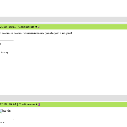
.2010, 16:11 | Сообщение #
2
 очень и очень занимательно! улыбнулся не раз!
r
 to say
.2010, 16:24 | Сообщение #
3
лась