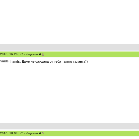
.2010, 16:26 | Сообщение #
4
:hands: Даже не ожидала от тебя такого таланта))
.2010, 18:04 | Сообщение #
5