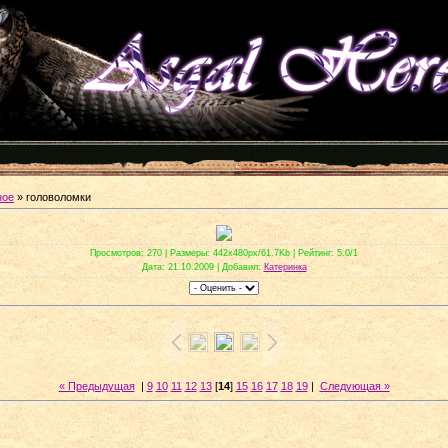
ное
» головоломки
Просмотров
: 270 |
Размеры
: 442x480px/61.7Kb |
Рейтинг
: 5.0/1
Дата
: 21.10.2009 |
Добавил
:
Катеринка
« Предыдущая
|
9
10
11
12
13
[
14
]
15
16
17
18
19
|
Следующая »