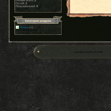
Онлайн всего:
1
Гостей:
1
Пользователей:
0
Категории раздела
Разное
[43]
Всякий мусор
Copyright tiredArs © 2026