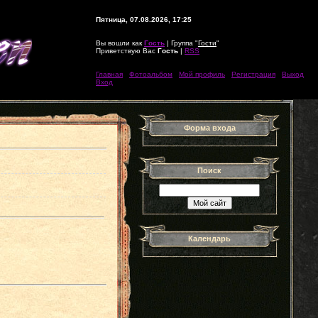
Пятница, 07.08.2026, 17:25
Вы вошли как
Гость
| Группа "
Гости
"
Приветствую Вас
Гость
|
RSS
Главная
|
Фотоальбом
|
Мой профиль
|
Регистрация
|
Выход
|
Вход
Форма входа
Поиск
Календарь