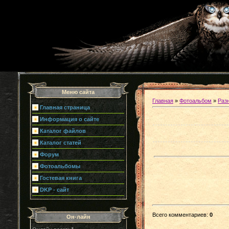
Меню сайта
Главная
»
Фотоальбом
»
Раз
Главная страница
Информация о сайте
Каталог файлов
Каталог статей
Форум
Фотоальбомы
Гостевая книга
DKP - сайт
Всего комментариев
:
0
Он-лайн